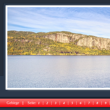
Gebirge || Seite:
|
|
|
|
|
|
|
|
1
2
3
4
5
6
7
8
9